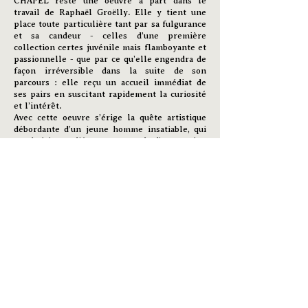
CHAPEL reste une oeuvre à part dans le
travail de Raphaël Groëlly. Elle y tient une
place toute particulière tant par sa fulgurance
et sa candeur - celles d’une première
collection certes juvénile mais flamboyante et
passionnelle - que par ce qu’elle engendra de
façon irréversible dans la suite de son
parcours : elle reçu un accueil immédiat de
ses pairs en suscitant rapidement la curiosité
et l’intérêt.
Avec cette oeuvre s’érige la quête artistique
débordante d’un jeune homme insatiable, qui
en choisissant l’Art comme mode d’expression
décide de s’emparer de toutes ses possibilités
et s’attelle à y réussir.
Dans cette collection comme pour les
suivantes, les inserts iconographiques et
symboliques viennent illustrer et renforcer
leurs propos.
Raphaël Groëlly est un esthète et un
extrémiste du décoratif, ses pièces sont ultra-
narratives, il veut forcer le trait, et marteler
de détails pour en extraire l’essence de ce
qu’il veut signifier.
CHAPEL est rapidement devenu, et reste