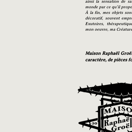
ainsi la sensation de sa
monde par ce qu’il propo
À la fin, mes objets sont
décoratif, souvent empre
Exutoires, thérapeutiqu
mon oeuvre, ma Créature
Maison Raphaël Groëlly
caractère, de pièces fo