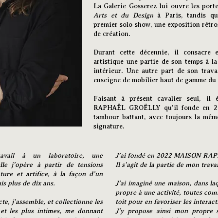
La Galerie Gosserez lui ouvre les port
Arts et du Design
à Paris, tandis que
premier solo show, une exposition rétro
de création.
Durant cette décennie, il consacre e
artistique une partie de son temps à l
intérieur. Une autre part de son trava
enseigne de mobilier haut de gamme du
Faisant à présent cavalier seul, i
RAPHAËL GROËLLY qu’il fonde en 20
tambour battant, avec toujours la même 
signature.
vail à un laboratoire, une
J’ai fondé en 2022 MAISON RA
le j’opère à partir de tensions
Il s’agit de la partie de mon travai
ature et artifice, à la façon d’un
s plus de dix ans.
J’ai imaginé une maison, dans laq
propre à une activité, toutes c
cte, j’assemble, et collectionne les
toit pour en favoriser les interact
 et les plus intimes, me donnant
J’y propose ainsi mon propre s