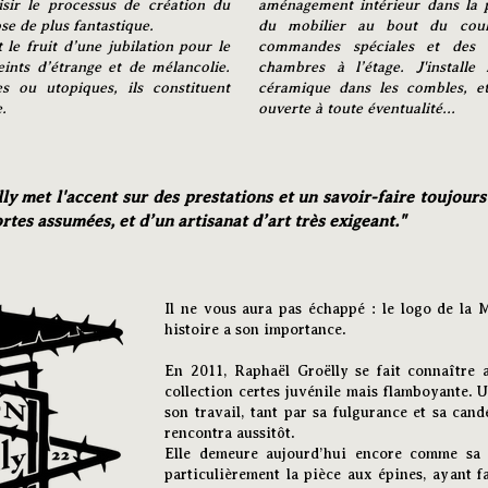
isir le processus de création du
aménagement intérieur dans la p
se de plus fantastique.
du mobilier au bout du coul
 le fruit d’une jubilation pour le
commandes spéciales et des c
ints d’étrange et de mélancolie.
chambres à l’étage. J'install
es ou utopiques, ils constituent
céramique dans les combles, et
.
ouverte à toute éventualité...
 met l'accent sur des prestations et un savoir-faire toujours
rtes assumées, et d’un artisanat d’art très exigeant."
Il ne vous aura pas échappé : le logo de la 
histoire a son importance.
En 2011, Raphaël Groëlly se fait connaîtr
collection certes juvénile mais flamboyante. 
son travail, tant par sa fulgurance et sa cand
rencontra aussitôt.
Elle demeure aujourd’hui encore comme sa 
particulièrement la pièce aux épines, ayant fa