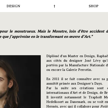
DESIGN
†
SHOP
 pour le monstrueux. Mais le Monstre, loin d’être accident d
 que j’apprivoise en le transformant en œuvre d’Art."
Diplômé d’un Master en Design, Raphaë
aux côtés du designer José Lévy qu’i
portées par la Manufacture Nationale de
ou encore la Galerie Perrotin.
En 2011 il se fait connaître avec sa
aussitôt primée aux Designer’s Days.
Par la suite ses créations sont e
internationaux d’Art et de Design, de B
Il investit notamment le Trapholt M
Hedelkoort au Danemark, ou se voit e
Hermès, avec qui il collabore pour
P
etit