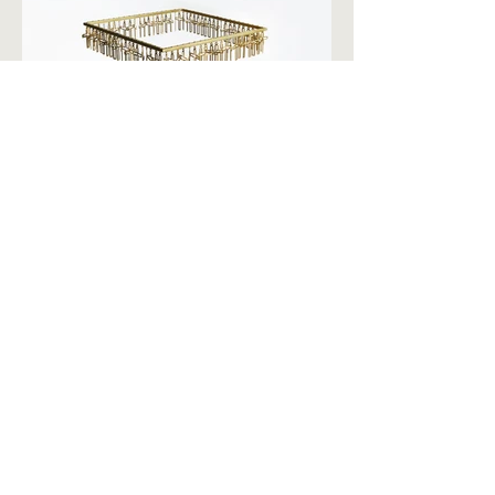
CHAPEL
2011
CHAPEL est une oeuvre à part dans le travail
de Raphaël Groëlly. Elle y tient une place
toute particulière tant par sa fulgurance et sa